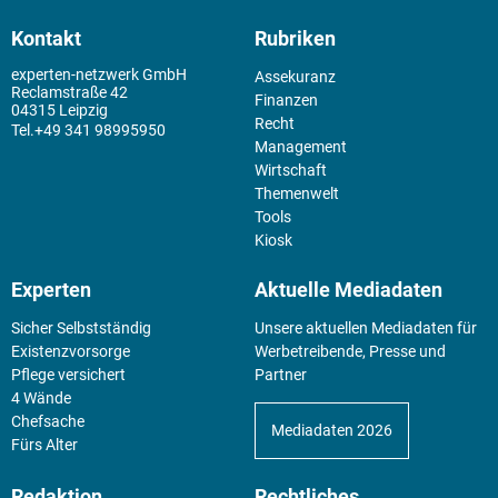
Kontakt
Rubriken
experten-netzwerk GmbH
Assekuranz
Reclamstraße 42
Finanzen
04315 Leipzig
Recht
+49 341 98995950
Management
Wirtschaft
Themenwelt
Tools
Kiosk
Experten
Aktuelle Mediadaten
Sicher Selbstständig
Unsere aktuellen Mediadaten für
Existenz­vorsorge
Werbetreibende, Presse und
Pflege versichert
Partner
4 Wände
Chefsache
Mediadaten 2026
Fürs Alter
Redaktion
Rechtliches