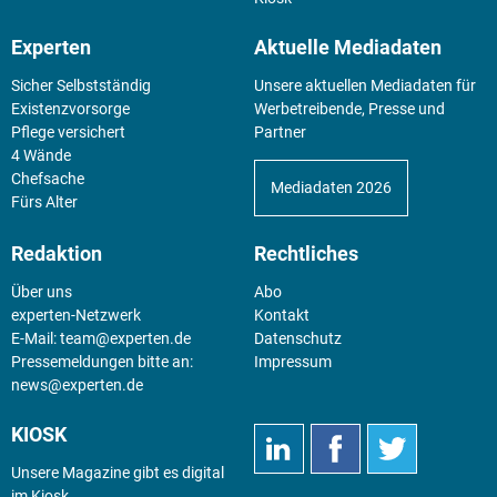
Experten
Aktuelle Mediadaten
Sicher Selbstständig
Unsere aktuellen Mediadaten für
Existenz­vorsorge
Werbetreibende, Presse und
Pflege versichert
Partner
4 Wände
Chefsache
Mediadaten 2026
Fürs Alter
Redaktion
Rechtliches
Über uns
Abo
experten-Netzwerk
Kontakt
E-Mail:
team@experten.de
Datenschutz
Pressemeldungen bitte an:
Impressum
news@experten.de
KIOSK
Unsere Magazine gibt es digital
im
Kiosk
.