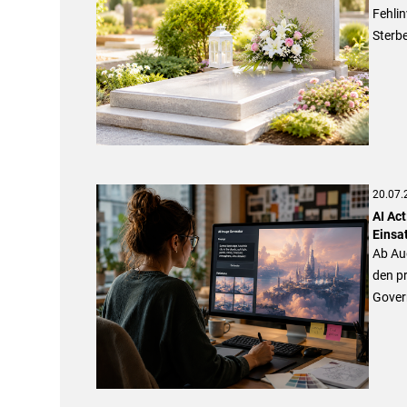
Fehlin
Sterbe
20.07.
AI Act
Einsa
Ab Aug
den p
Govern