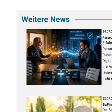
Weitere News
24.07.
Ressou
Erfahr
Resso
Ruhest
Digita
den Ve
Untern
nicht 
22.07.
BaFin
Der Bo