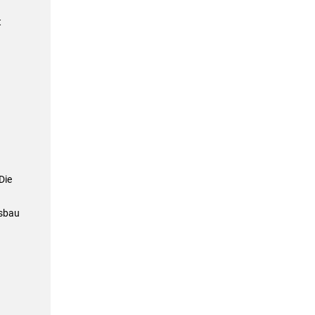
t
Die
usbau