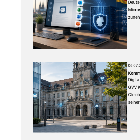
Deuts
Micro
zuneh
06.07.
Kommu
Digita
GVV K
Gleich
seiner