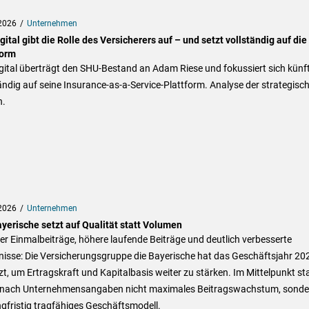
2026
Unternehmen
ital gibt die Rolle des Versicherers auf – und setzt vollständig auf die
form
ital überträgt den SHU-Bestand an Adam Riese und fokussiert sich künft
ändig auf seine Insurance-as-a-Service-Plattform. Analyse der strategisc
n.
2026
Unternehmen
ayerische setzt auf Qualität statt Volumen
r Einmalbeiträge, höhere laufende Beiträge und deutlich verbesserte
nisse: Die Versicherungsgruppe die Bayerische hat das Geschäftsjahr 20
t, um Ertragskraft und Kapitalbasis weiter zu stärken. Im Mittelpunkt st
 nach Unternehmensangaben nicht maximales Beitragswachstum, sonde
ngfristig tragfähiges Geschäftsmodell.