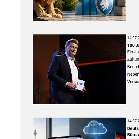
14.07.
100 J
Ein J
Zukunf
Besteh
Neben
Versi
14.07.
Deuts
Büroa