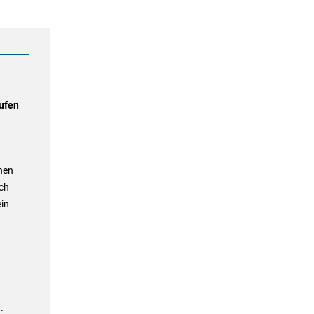
ufen
hen
ch
in
.