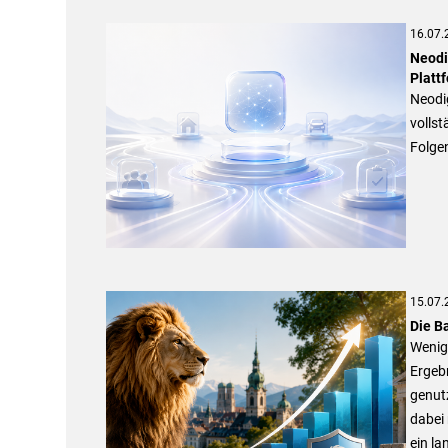
16.07.
Neodig
Platt
Neodig
vollst
Folge
15.07.
Die B
Wenige
Ergeb
genutz
dabei
ein la