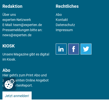
Redaktion
Rechtliches
Über uns
Abo
experten-Netzwerk
Kontakt
E-Mail:
team@experten.de
Datenschutz
Pressemeldungen bitte an:
Impressum
news@experten.de
KIOSK
Unsere Magazine gibt es digital
im
Kiosk
.
Abo
Hier geht's zum Print Abo und
zum gesamten Online Angebot
des expertenReport.
Jetzt anmelden!