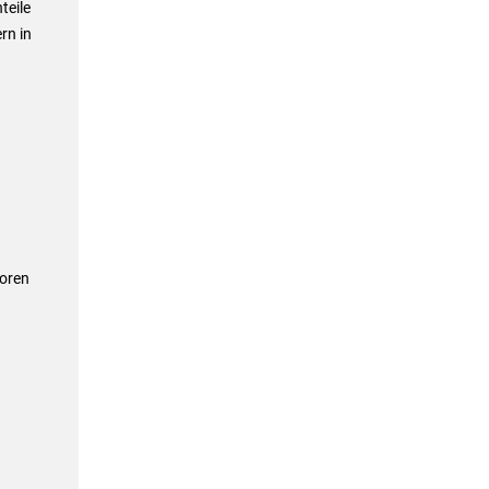
teile
rn in
oren