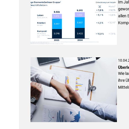
Im Ja
gewon
allen 
Kompo
10.04.
Überl
Wie l
ihre Ü
Mittel