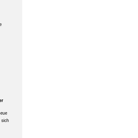
e
er
neue
 sich