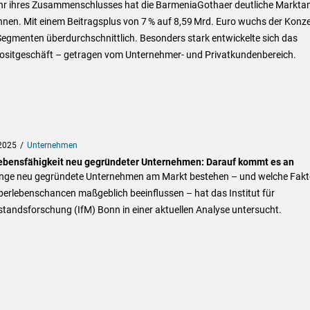
hr ihres Zusammenschlusses hat die BarmeniaGothaer deutliche Marktan
nen. Mit einem Beitragsplus von 7 % auf 8,59 Mrd. Euro wuchs der Konze
Segmenten überdurchschnittlich. Besonders stark entwickelte sich das
sitgeschäft – getragen vom Unternehmer- und Privatkundenbereich.
2025
Unternehmen
ebensfähigkeit neu gegründeter Unternehmen: Darauf kommt es an
ange neu gegründete Unternehmen am Markt bestehen – und welche Fakt
berlebenschancen maßgeblich beeinflussen – hat das Institut für
standsforschung (IfM) Bonn in einer aktuellen Analyse untersucht.