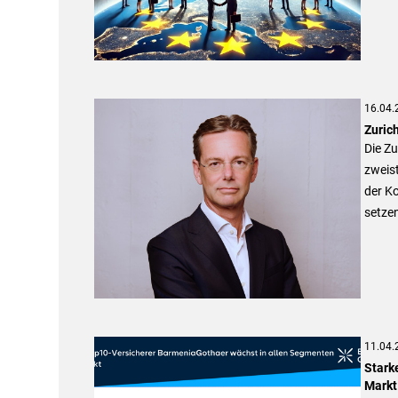
16.04.
Zuric
Die Zu
zweist
der Ko
setzen
11.04.
Stark
Markt