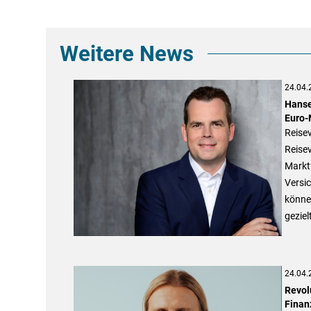
Weitere News
24.04.
Hanse
Euro-
Reisev
Reisev
Marktf
Versic
könne
geziel
24.04.
Revol
Finan