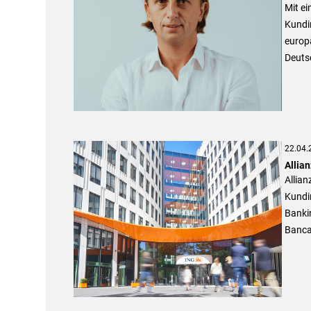
Mit ei
Kundin
europä
Deuts
22.04.
Allian
Allian
Kundin
Banki
Banca