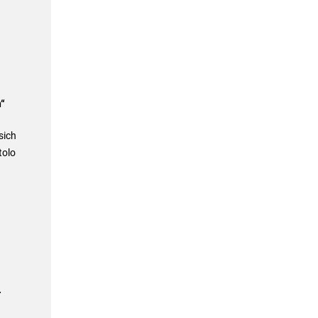
“
sich
tolo
r