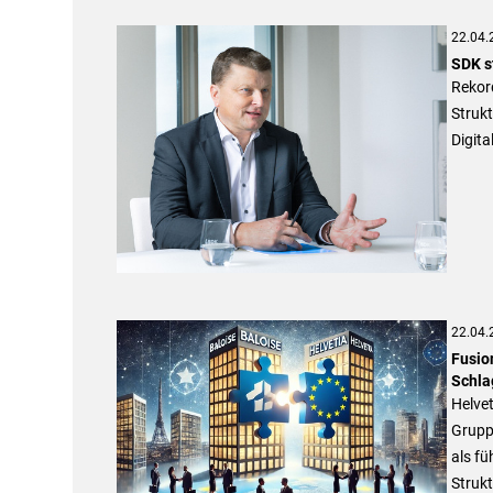
22.04.
SDK s
Rekord
Strukt
Digita
22.04.
Fusio
Schla
Helvet
Grupp
als fü
Strukt