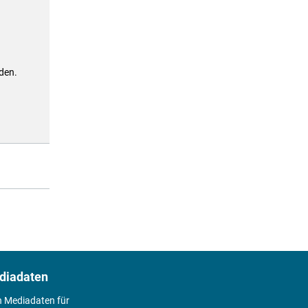
den.
diadaten
n Mediadaten für