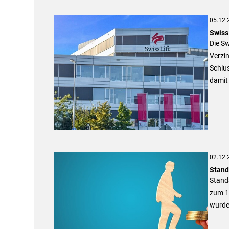
05.12.
Swiss 
Die Sw
Verzin
Schlu
damit 
02.12.
Stand
Standa
zum 1
wurde,