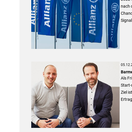
nach o
Chance
Signal
05.12.
Barme
Als Fr
Start
Ziel i
Ertrag