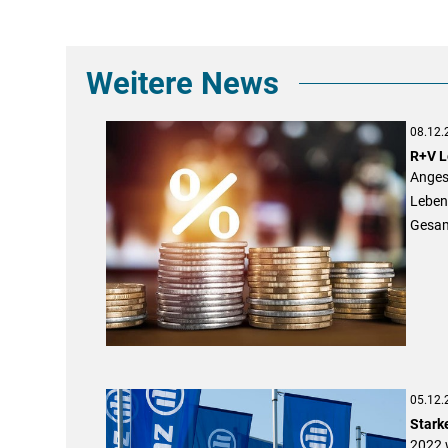
Weitere News
08.12.
R+V L
Angesi
Leben
Gesamt
05.12.
Starke
2022 w