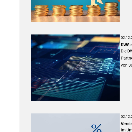
02.12.
DWS s
Die DW
Partne
von 3
02.12.
Versi
Im Umf