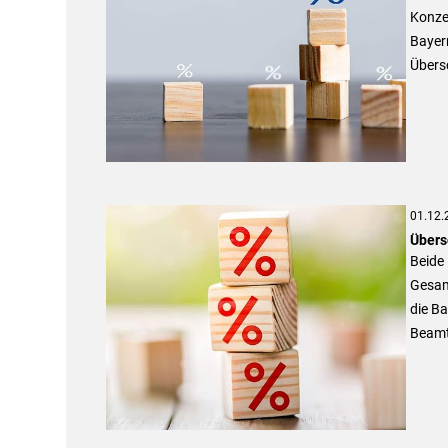
Konze
Bayer
Übers
01.12.
Übers
Beide
Gesam
die Ba
Beamt