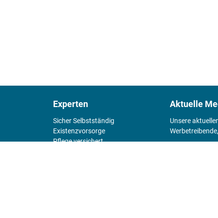
Experten
Aktuelle Me
Sicher Selbstständig
Unsere aktuelle
Existenz­vorsorge
Werbetreibende,
Pflege versichert
4 Wände
Mediadaten 
Chefsache
Fürs Alter
KIOSK