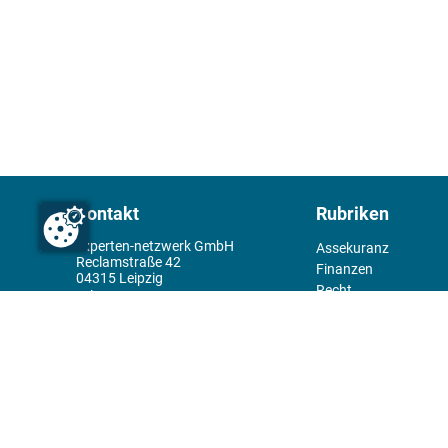
Kontakt
Rubriken
experten-netzwerk GmbH
Assekuranz
Reclamstraße 42
Finanzen
04315 Leipzig
Recht
+49 341 98995950
Management
Wirtschaft
Themenwelt
Tools
Kiosk
Redaktion
Rechtliches