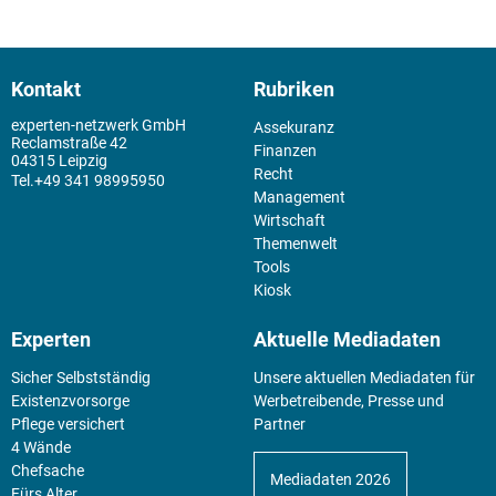
Kontakt
Rubriken
experten-netzwerk GmbH
Assekuranz
Reclamstraße 42
Finanzen
04315 Leipzig
Recht
+49 341 98995950
Management
Wirtschaft
Themenwelt
Tools
Kiosk
Experten
Aktuelle Mediadaten
Sicher Selbstständig
Unsere aktuellen Mediadaten für
Existenz­vorsorge
Werbetreibende, Presse und
Pflege versichert
Partner
4 Wände
Chefsache
Mediadaten 2026
Fürs Alter