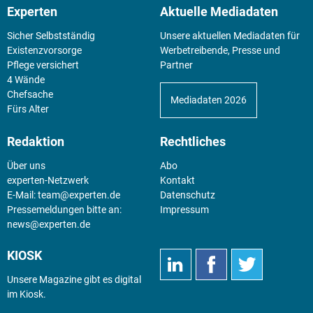
Experten
Aktuelle Mediadaten
Sicher Selbstständig
Unsere aktuellen Mediadaten für
Existenz­vorsorge
Werbetreibende, Presse und
Pflege versichert
Partner
4 Wände
Chefsache
Mediadaten 2026
Fürs Alter
Redaktion
Rechtliches
Über uns
Abo
experten-Netzwerk
Kontakt
E-Mail:
team@experten.de
Datenschutz
Pressemeldungen bitte an:
Impressum
news@experten.de
KIOSK
Unsere Magazine gibt es digital
im
Kiosk
.