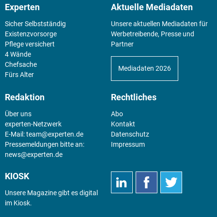
Experten
Aktuelle Mediadaten
Sicher Selbstständig
Unsere aktuellen Mediadaten für
Existenz­vorsorge
Werbetreibende, Presse und
Pflege versichert
Partner
4 Wände
Chefsache
Mediadaten 2026
Fürs Alter
Redaktion
Rechtliches
Über uns
Abo
experten-Netzwerk
Kontakt
E-Mail:
team@experten.de
Datenschutz
Pressemeldungen bitte an:
Impressum
news@experten.de
KIOSK
Unsere Magazine gibt es digital
im
Kiosk
.