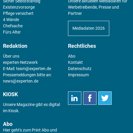
Sicher Selbstständig
Unsere aktuellen Mediadaten für
Existenz­vorsorge
Werbetreibende, Presse und
Pflege versichert
Partner
4 Wände
Chefsache
Mediadaten 2026
Fürs Alter
Redaktion
Rechtliches
Über uns
Abo
experten-Netzwerk
Kontakt
E-Mail:
team@experten.de
Datenschutz
Pressemeldungen bitte an:
Impressum
news@experten.de
KIOSK
Unsere Magazine gibt es digital
im
Kiosk
.
Abo
Hier geht's zum Print Abo und