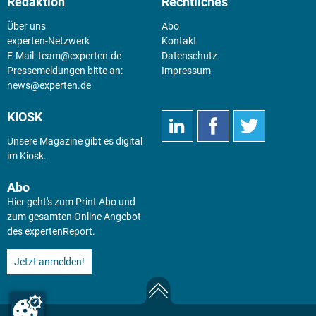
Redaktion
Rechtliches
Über uns
Abo
experten-Netzwerk
Kontakt
E-Mail:
team@experten.de
Datenschutz
Pressemeldungen bitte an:
Impressum
news@experten.de
KIOSK
Unsere Magazine gibt es digital
im
Kiosk
.
Abo
Hier geht's zum Print Abo und
zum gesamten Online Angebot
des expertenReport.
Jetzt anmelden!