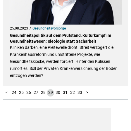
25.08.2023
Gesundheitsvorsorge
Gesundheitspolitik auf dem Prüfstand, Kulturkampf im
Gesundheitswesen: Ideologie statt Sacharbeit
Kliniken darben, eine Pleitewelle droht. Streit verzögert die
Krankenhausreform und umstrittene Projekte, wie
Gesundheitskioske, werden forciert. Hinter den Kulissen
rumort es. Soll der Privaten Krankenversicherung der Boden
entzogen werden?
10
11
12
13
14
15
16
17
18
19
20
21
22
23
34
35
36
37
38
39
40
41
42
43
44
45
46
47
48
49
50
51
52
1
2
3
4
5
6
7
8
9
<
24
25
26
27
28
29
30
31
32
33
>