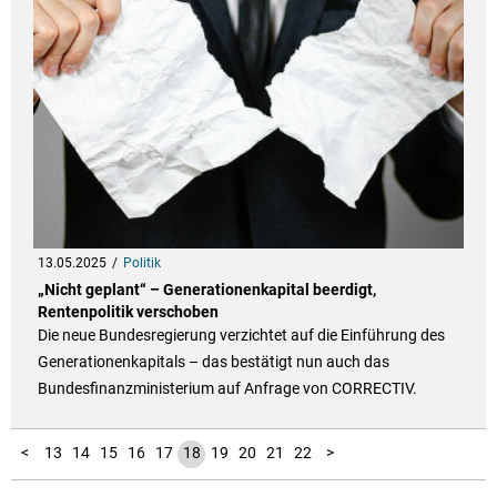
13.05.2025
Politik
„Nicht geplant“ – Generationenkapital beerdigt,
Rentenpolitik verschoben
Die neue Bundesregierung verzichtet auf die Einführung des
Generationenkapitals – das bestätigt nun auch das
Bundesfinanzministerium auf Anfrage von CORRECTIV.
10
11
12
23
24
25
26
27
28
29
30
31
32
33
34
35
36
37
38
39
40
41
42
43
44
45
46
47
48
49
50
51
52
1
2
3
4
5
6
7
8
9
<
13
14
15
16
17
18
19
20
21
22
>