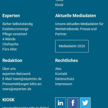
Kiosk
Experten
Aktuelle Mediadaten
Sicher Selbstständig
Unsere aktuellen Mediadaten für
Existenz­vorsorge
Werbetreibende, Presse und
Pflege versichert
Partner
4 Wände
Chefsache
Mediadaten 2026
Fürs Alter
Redaktion
Rechtliches
Über uns
Abo
experten-Netzwerk
Kontakt
E-Mail:
team@experten.de
Datenschutz
Pressemeldungen bitte an:
Impressum
news@experten.de
KIOSK
Unsere Magazine gibt es digital