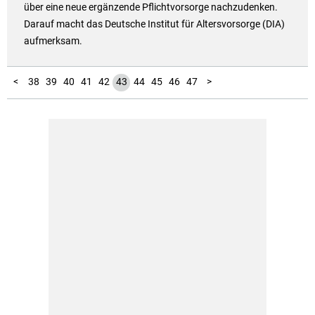
über eine neue ergänzende Pflichtvorsorge nachzudenken.
Darauf macht das Deutsche Institut für Altersvorsorge (DIA)
aufmerksam.
10
11
12
13
14
15
16
17
18
19
20
21
22
23
24
25
26
27
28
29
30
31
32
33
34
35
36
37
48
49
50
51
52
1
2
3
4
5
6
7
8
9
<
38
39
40
41
42
43
44
45
46
47
>