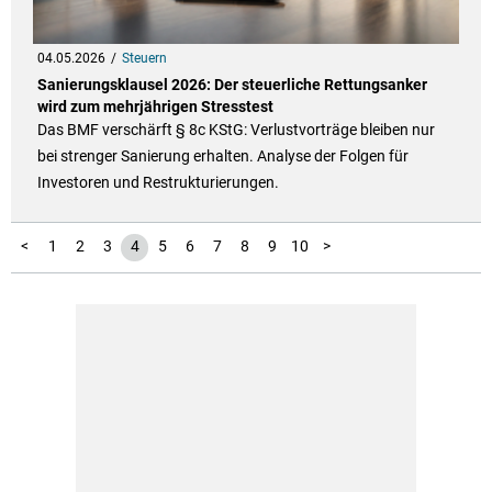
04.05.2026
Steuern
Sanierungsklausel 2026: Der steuerliche Rettungsanker
wird zum mehrjährigen Stresstest
Das BMF verschärft § 8c KStG: Verlustvorträge bleiben nur
bei strenger Sanierung erhalten. Analyse der Folgen für
Investoren und Restrukturierungen.
11
12
13
14
15
16
17
18
19
20
21
22
23
24
25
26
27
28
29
30
31
32
33
34
35
36
37
38
39
40
41
42
43
44
45
46
47
48
49
50
51
52
<
1
2
3
4
5
6
7
8
9
10
>