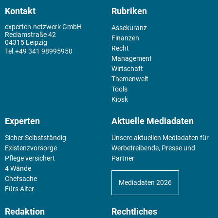
Kontakt
Rubriken
experten-netzwerk GmbH
Assekuranz
Reclamstraße 42
Finanzen
04315 Leipzig
Recht
+49 341 98995950
Management
Wirtschaft
Themenwelt
Tools
Kiosk
Experten
Aktuelle Mediadaten
Sicher Selbstständig
Unsere aktuellen Mediadaten für
Existenz­vorsorge
Werbetreibende, Presse und
Pflege versichert
Partner
4 Wände
Chefsache
Mediadaten 2026
Fürs Alter
Redaktion
Rechtliches