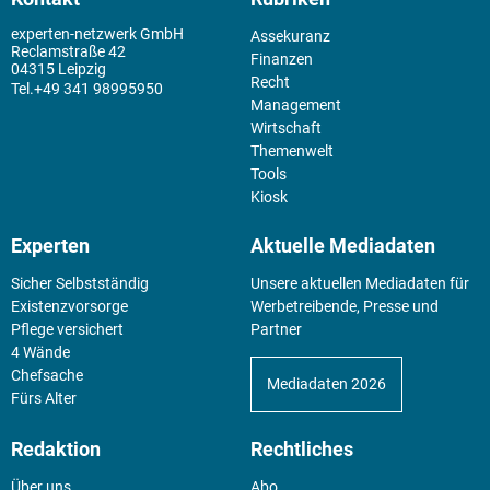
experten-netzwerk GmbH
Assekuranz
Reclamstraße 42
Finanzen
04315 Leipzig
Recht
+49 341 98995950
Management
Wirtschaft
Themenwelt
Tools
Kiosk
Experten
Aktuelle Mediadaten
Sicher Selbstständig
Unsere aktuellen Mediadaten für
Existenz­vorsorge
Werbetreibende, Presse und
Pflege versichert
Partner
4 Wände
Chefsache
Mediadaten 2026
Fürs Alter
Redaktion
Rechtliches
Über uns
Abo