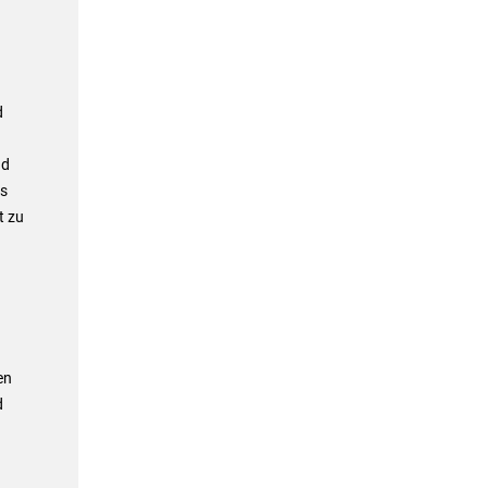
d
nd
ls
t zu
en
d