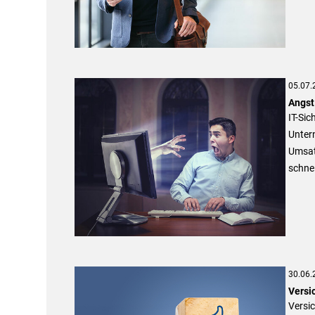
05.07.
Angst
IT-Sic
Unter
Umsatz
schnel
30.06.
Versi
Versic