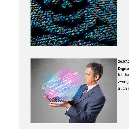
26.07.
Digita
Ist di
zwinge
auch 