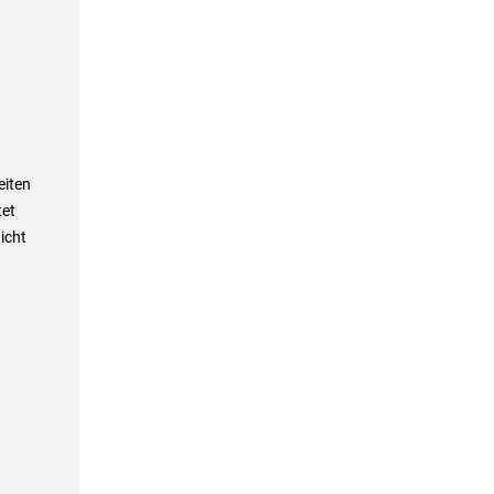
eiten
tet
icht