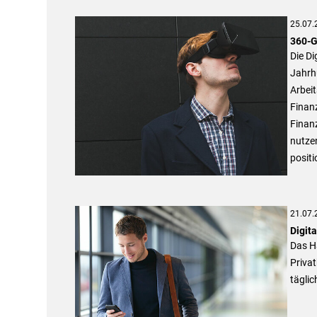
25.07.
360-Gr
Die Di
Jahrhu
Arbeit
Finan
Finanz
nutze
positi
21.07.
Digita
Das H
Privat
täglic