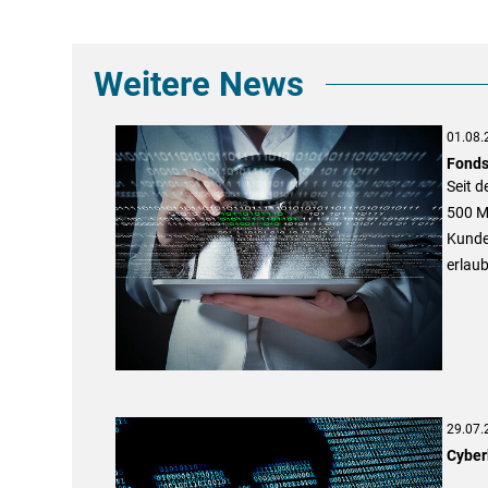
Weitere News
01.08.
Fonds
Seit d
500 Ma
Kunde
erlau
29.07.
Cyber