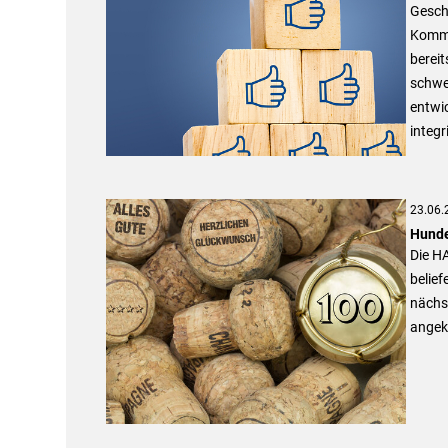
Gesch
Kommun
bereit
schwer
entwic
integr
23.06.
Hunde
Die H
belief
nächst
angek