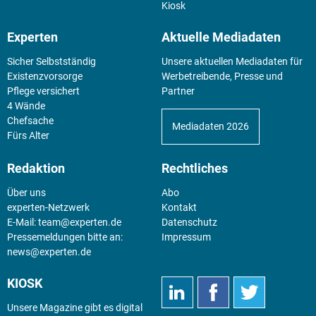
Kiosk
Experten
Aktuelle Mediadaten
Sicher Selbstständig
Unsere aktuellen Mediadaten für
Existenz­vorsorge
Werbetreibende, Presse und
Pflege versichert
Partner
4 Wände
Chefsache
Mediadaten 2026
Fürs Alter
Redaktion
Rechtliches
Über uns
Abo
experten-Netzwerk
Kontakt
E-Mail:
team@experten.de
Datenschutz
Pressemeldungen bitte an:
Impressum
news@experten.de
KIOSK
Unsere Magazine gibt es digital