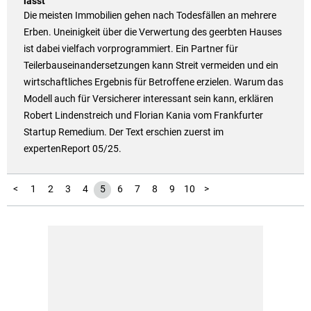
lässt
Die meisten Immobilien gehen nach Todesfällen an mehrere
Erben. Uneinigkeit über die Verwertung des geerbten Hauses
ist dabei vielfach vorprogrammiert. Ein Partner für
Teilerbauseinandersetzungen kann Streit vermeiden und ein
wirtschaftliches Ergebnis für Betroffene erzielen. Warum das
Modell auch für Versicherer interessant sein kann, erklären
Robert Lindenstreich und Florian Kania vom Frankfurter
Startup Remedium. Der Text erschien zuerst im
expertenReport 05/25.
11
12
13
14
15
16
17
18
19
20
21
22
23
24
25
26
27
28
29
30
31
32
33
34
35
36
37
38
39
40
41
42
43
44
45
46
47
48
49
50
51
52
<
1
2
3
4
5
6
7
8
9
10
>