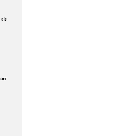
 als
mber