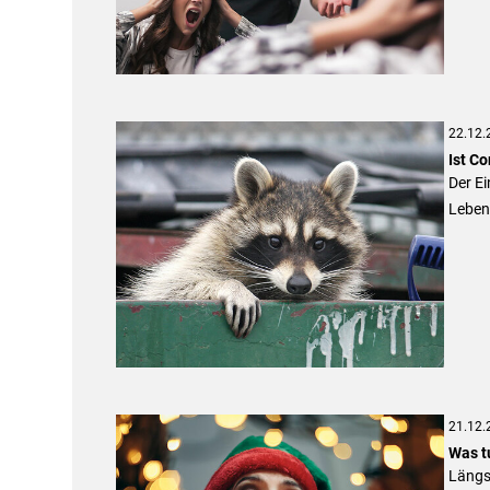
22.12.
Ist Co
Der E
Lebens
21.12.
Was t
Längst