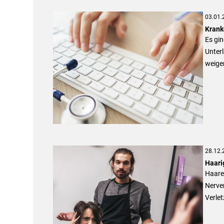
03.01.
Krank
Es gin
Unterl
weige
28.12.
Haari
Haare 
Nerve
Verle