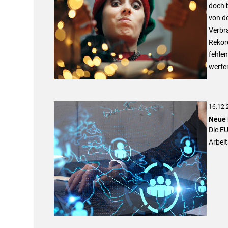
doch b
von de
Verbr
Rekor
fehle
werfen
16.12.
Neue 
Die EU
Arbei