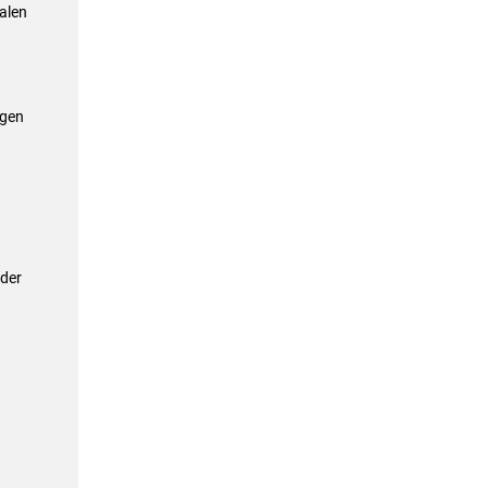
alen
ngen
 der