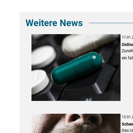
Weitere News
17.01.
Onlin
Zuneh
ein f
12.01.
Schwe
Das U