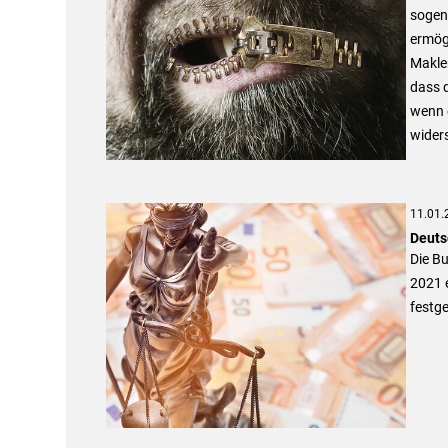
sogena
ermögl
Makler
dass d
wenn 
widers
11.01.
Deuts
Die B
2021 
festge