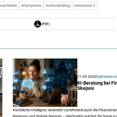
cial Media
Smartphone
Online-Banking
Generation Z
(PDF)
21.05.2026
Digitalisieru
KI-Beratung bei F
Skepsis
Künstliche Intelligenz verändert zunehmend auch die Finanzbran
Beratung und digitale Services – gleichzeitig wächst die Sorge vo