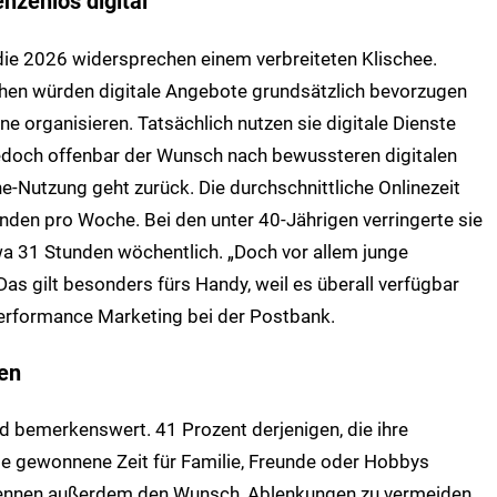
enzenlos digital
die 2026 widersprechen einem verbreiteten Klischee.
hen würden digitale Angebote grundsätzlich bevorzugen
e organisieren. Tatsächlich nutzen sie digitale Dienste
 jedoch offenbar der Wunsch nach bewussteren digitalen
-Nutzung geht zurück. Die durchschnittliche Onlinezeit
nden pro Woche. Bei den unter 40-Jährigen verringerte sie
wa 31 Stunden wöchentlich. „Doch vor allem junge
Das gilt besonders fürs Handy, weil es überall verfügbar
 Performance Marketing bei der Postbank.
len
nd bemerkenswert. 41 Prozent derjenigen, die ihre
die gewonnene Zeit für Familie, Freunde oder Hobbys
ennen außerdem den Wunsch, Ablenkungen zu vermeiden.