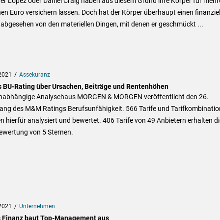
er Lopez oder Daniel Craig haben aus diesem Grund ihre Körper für mehr
nen Euro versichern lassen. Doch hat der Körper überhaupt einen finanzie
 abgesehen von den materiellen Dingen, mit denen er geschmückt ...
2021
Assekuranz
 BU-Rating über Ursachen, Beiträge und Rentenhöhen
nabhängige Analysehaus MORGEN & MORGEN veröffentlicht den 26.
ang des M&M Ratings Berufsunfähigkeit. 566 Tarife und Tarifkombinati
 hierfür analysiert und bewertet. 406 Tarife von 49 Anbietern erhalten di
ewertung von 5 Sternen.
2021
Unternehmen
 Finanz baut Top-Management aus