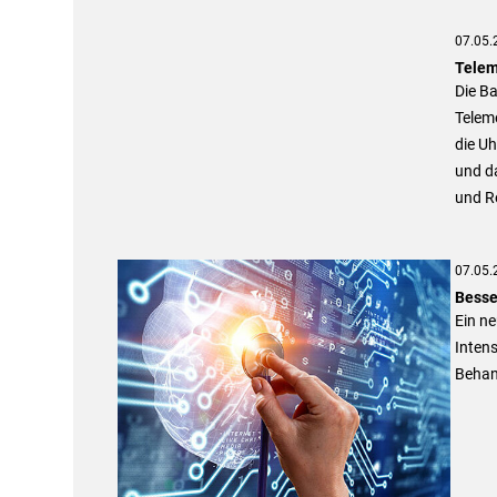
07.05.
Telem
Die Ba
Teleme
die Uh
und da
und R
07.05.
Besse
Ein n
Intens
Behan