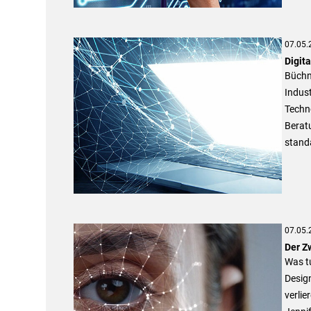
07.05.
Digit
Büchne
Indust
Techn
Beratu
standa
07.05.
Der Z
Was tu
Desig
verlie