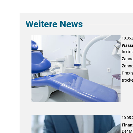
Weitere News
10.05.
Wasse
In ein
Zahnar
Zahnar
Praxi
trock
10.05.
Finan
Der Ma