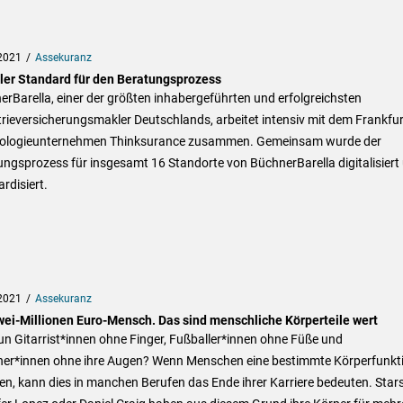
2021
Assekuranz
aler Standard für den Beratungsprozess
rBarella, einer der größten inhabergeführten und erfolgreichsten
rieversicherungsmakler Deutschlands, arbeitet intensiv mit dem Frankfur
ologieunternehmen Thinksurance zusammen. Gemeinsam wurde der
ngsprozess für insgesamt 16 Standorte von BüchnerBarella digitalisiert
rdisiert.
2021
Assekuranz
wei-Millionen Euro-Mensch. Das sind menschliche Körperteile wert
n Gitarrist*innen ohne Finger, Fußballer*innen ohne Füße und
ner*innen ohne ihre Augen? Wenn Menschen eine bestimmte Körperfunkt
ren, kann dies in manchen Berufen das Ende ihrer Karriere bedeuten. Stars