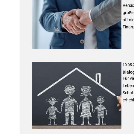
Versi
größe
oft ni
Finan
10.05.
Dialo
Für vi
Leben.
Schut
erheb