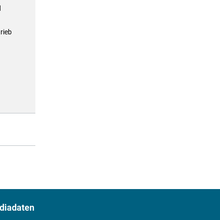
d
rieb
diadaten