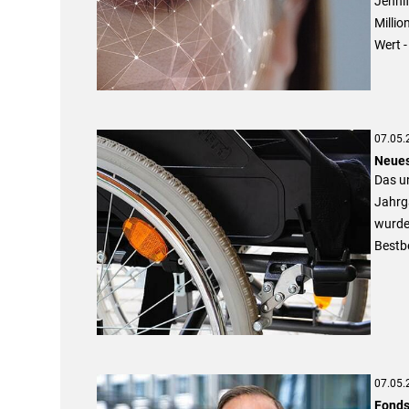
Jennif
Millio
Wert -
07.05.
Neues
Das u
Jahrg
wurden
Bestb
07.05.
Fonds