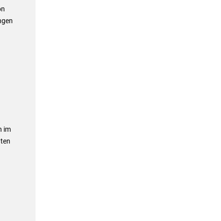
on
ngen
n im
hten