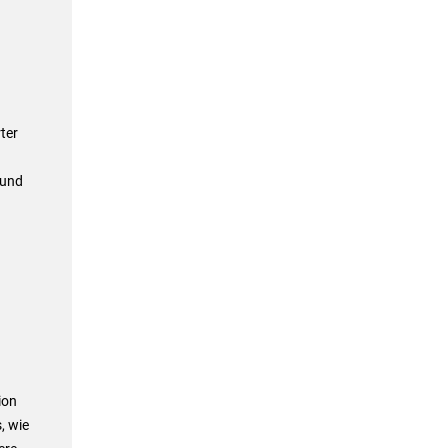
ter
 und
ion
, wie