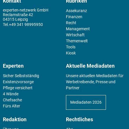
Kontakt
Rubriken
experten-netzwerk GmbH
Assekuranz
Reclamstraße 42
Finanzen
04315 Leipzig
Recht
+49 341 98995950
Management
Wirtschaft
Themenwelt
Tools
Kiosk
Experten
Aktuelle Mediadaten
Sicher Selbstständig
Unsere aktuellen Mediadaten für
Existenz­vorsorge
Werbetreibende, Presse und
Pflege versichert
Partner
4 Wände
Chefsache
Mediadaten 2026
Fürs Alter
Redaktion
Rechtliches