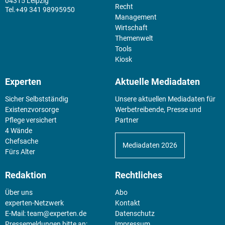
04315 Leipzig
Recht
+49 341 98995950
Management
Wirtschaft
Themenwelt
Tools
Kiosk
Experten
Aktuelle Mediadaten
Sicher Selbstständig
Unsere aktuellen Mediadaten für
Existenz­vorsorge
Werbetreibende, Presse und
Pflege versichert
Partner
4 Wände
Chefsache
Mediadaten 2026
Fürs Alter
Redaktion
Rechtliches
Über uns
Abo
experten-Netzwerk
Kontakt
E-Mail:
team@experten.de
Datenschutz
Pressemeldungen bitte an:
Impressum