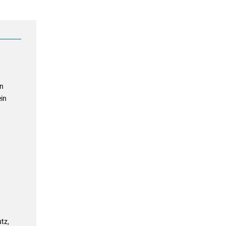
nn
ein
tz,