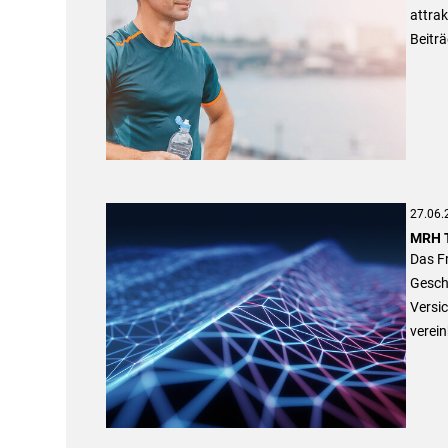
attrak
Beiträ
27.06.
MRH T
Das F
Gesch
Versi
verein