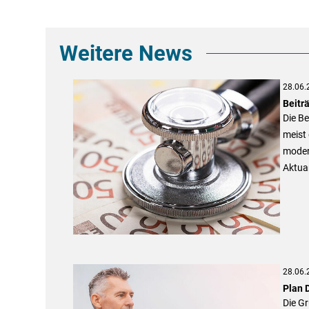
Weitere News
28.06.
Beitr
Die Be
meist 
moder
Aktuar
28.06.
Plan 
Die G