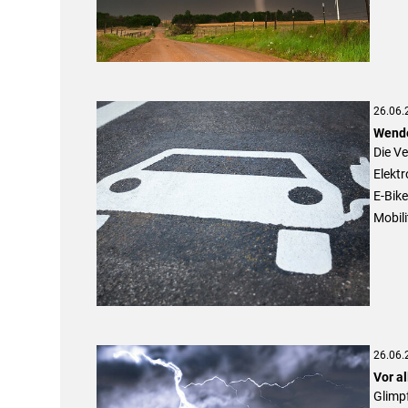
26.06.
Wende
Die Ve
Elektr
E-Bik
Mobil
26.06.
Vor a
Glimpf