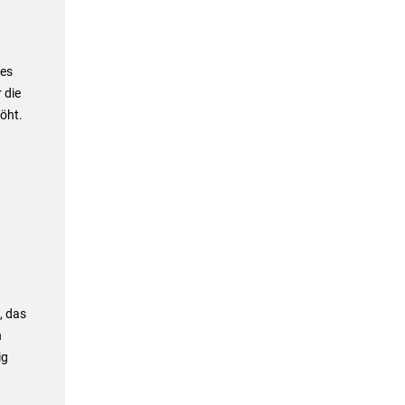
des
 die
öht.
, das
n
ig