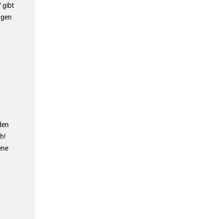
 gibt
ngen
den
h!
ene