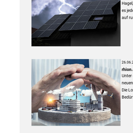
Hagel
es jed
auf ru
26.06.
rhion
Unter 
neuen 
Die Lo
Bedür