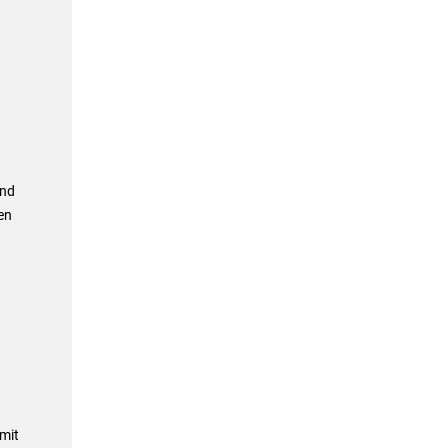
und
en
 mit