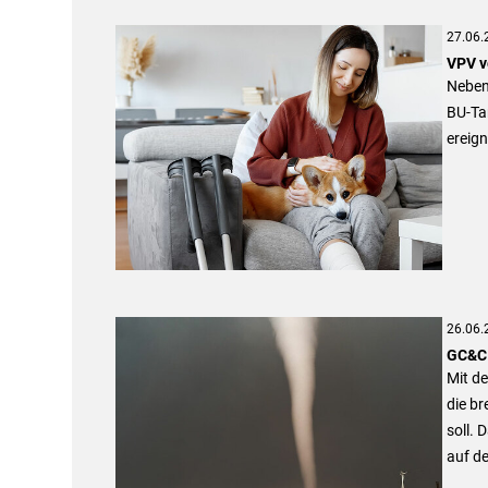
27.06.
VPV v
Neben 
BU-Tar
ereig
26.06.
GC&C 
Mit d
die b
soll. 
auf d