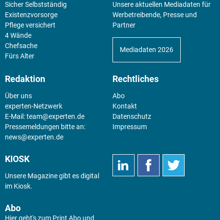
Sicher Selbstständig
Unsere aktuellen Mediadaten für
Existenz­vorsorge
Werbetreibende, Presse und
Pflege versichert
Partner
4 Wände
Chefsache
Mediadaten 2026
Fürs Alter
Redaktion
Rechtliches
Über uns
Abo
experten-Netzwerk
Kontakt
E-Mail:
team@experten.de
Datenschutz
Pressemeldungen bitte an:
Impressum
news@experten.de
KIOSK
Unsere Magazine gibt es digital
im
Kiosk
.
Abo
Hier geht's zum Print Abo und