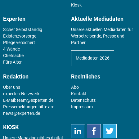
Kiosk
Experten
Aktuelle Mediadaten
Sicher Selbstständig
Unsere aktuellen Mediadaten für
Existenz­vorsorge
Werbetreibende, Presse und
Pflege versichert
Partner
4 Wände
Chefsache
Mediadaten 2026
Fürs Alter
Redaktion
Rechtliches
Über uns
Abo
experten-Netzwerk
Kontakt
E-Mail:
team@experten.de
Datenschutz
Pressemeldungen bitte an:
Impressum
news@experten.de
KIOSK
Unsere Magazine gibt es digital