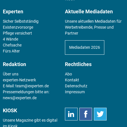
Experten
Aktuelle Mediadaten
Sicher Selbstständig
Unsere aktuellen Mediadaten für
Existenz­vorsorge
Werbetreibende, Presse und
Pflege versichert
Partner
4 Wände
Chefsache
Mediadaten 2026
Fürs Alter
Redaktion
Rechtliches
Über uns
Abo
experten-Netzwerk
Kontakt
E-Mail:
team@experten.de
Datenschutz
Pressemeldungen bitte an:
Impressum
news@experten.de
KIOSK
Unsere Magazine gibt es digital
im
Kiosk
.