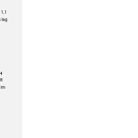
11,1
 lag
bH
lt
 im