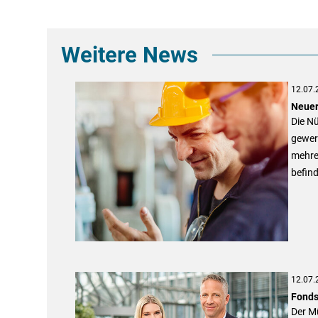
Weitere News
12.07.
Neuer
Die Nü
gewer
mehre
befin
12.07.
Fonds
Der M