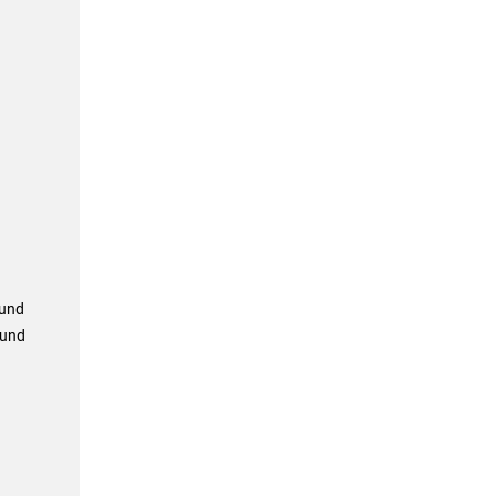
 und
 und
n