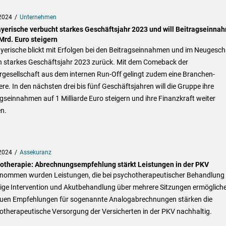
2024
Unternehmen
ayerische verbucht starkes Geschäftsjahr 2023 und will Beitragseinna
Mrd. Euro steigern
yerische blickt mit Erfolgen bei den Beitragseinnahmen und im Neugesch
in starkes Geschäftsjahr 2023 zurück. Mit dem Comeback der
rgesellschaft aus dem internen Run-Off gelingt zudem eine Branchen-
re. In den nächsten drei bis fünf Geschäftsjahren will die Gruppe ihre
gseinnahmen auf 1 Milliarde Euro steigern und ihre Finanzkraft weiter
n.
2024
Assekuranz
otherapie: Abrechnungsempfehlung stärkt Leistungen in der PKV
nommen wurden Leistungen, die bei psychotherapeutischer Behandlung 
tige Intervention und Akutbehandlung über mehrere Sitzungen ermöglich
euen Empfehlungen für sogenannte Analogabrechnungen stärken die
otherapeutische Versorgung der Versicherten in der PKV nachhaltig.