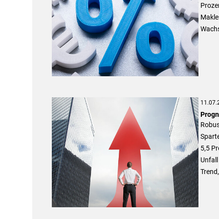
Prozen
Makle
Wachs
11.07.
Progn
Robus
Sparte
5,5 P
Unfall
Trend,