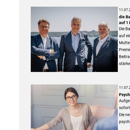
11.07.
die B
auf 1 
Die Ba
auf e
Mutte
Premie
Beitra
stärke
11.07.
Psych
Aufge
sofor
Die n
psych