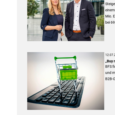
Steige
einem 
Mio. E
bei 69
12.07.
„Buy 
BFS f
und m
B2B-O