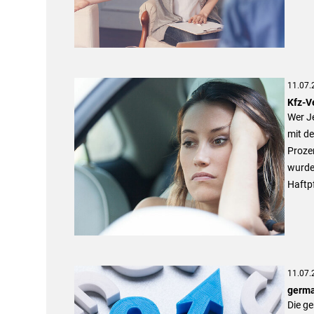
11.07.
Kfz-V
Wer Je
mit de
Proze
wurde
Haftpf
11.07.
germa
Die g