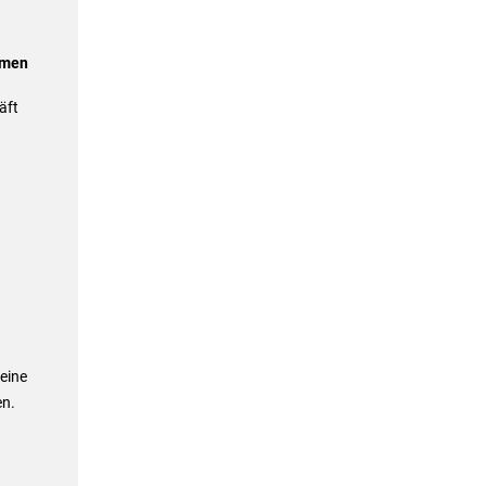
hmen
äft
eine
en.