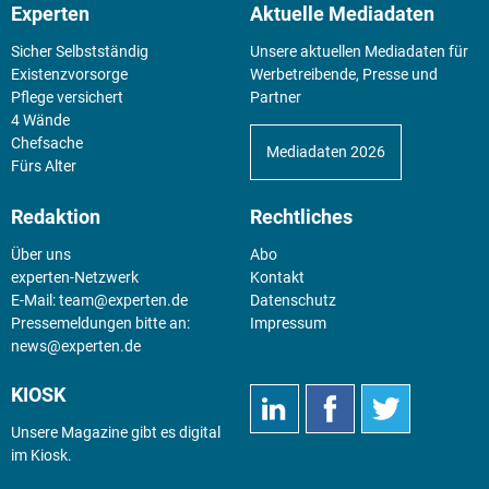
Experten
Aktuelle Mediadaten
Sicher Selbstständig
Unsere aktuellen Mediadaten für
Existenz­vorsorge
Werbetreibende, Presse und
Pflege versichert
Partner
4 Wände
Chefsache
Mediadaten 2026
Fürs Alter
Redaktion
Rechtliches
Über uns
Abo
experten-Netzwerk
Kontakt
E-Mail:
team@experten.de
Datenschutz
Pressemeldungen bitte an:
Impressum
news@experten.de
KIOSK
Unsere Magazine gibt es digital
im
Kiosk
.