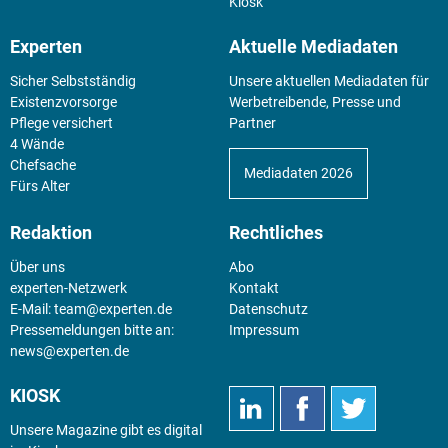
Kiosk
Experten
Aktuelle Mediadaten
Sicher Selbstständig
Unsere aktuellen Mediadaten für
Existenz­vorsorge
Werbetreibende, Presse und
Pflege versichert
Partner
4 Wände
Chefsache
Mediadaten 2026
Fürs Alter
Redaktion
Rechtliches
Über uns
Abo
experten-Netzwerk
Kontakt
E-Mail:
team@experten.de
Datenschutz
Pressemeldungen bitte an:
Impressum
news@experten.de
KIOSK
Unsere Magazine gibt es digital