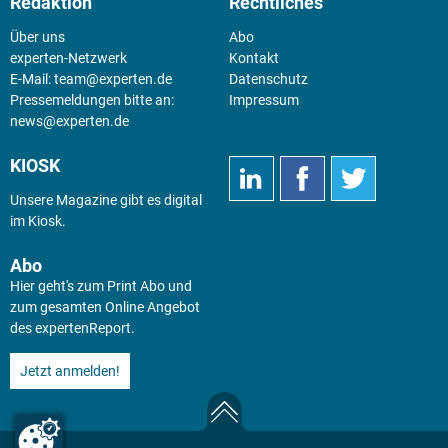
Redaktion
Rechtliches
Über uns
Abo
experten-Netzwerk
Kontakt
E-Mail:
team@experten.de
Datenschutz
Pressemeldungen bitte an:
Impressum
news@experten.de
KIOSK
Unsere Magazine gibt es digital
im
Kiosk
.
Abo
Hier geht's zum Print Abo und
zum gesamten Online Angebot
des expertenReport.
Jetzt anmelden!