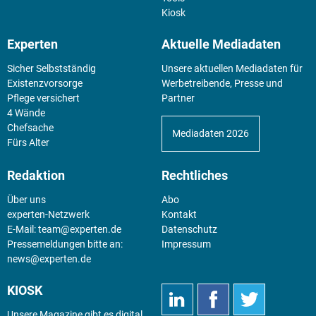
Kiosk
Experten
Aktuelle Mediadaten
Sicher Selbstständig
Unsere aktuellen Mediadaten für
Existenz­vorsorge
Werbetreibende, Presse und
Pflege versichert
Partner
4 Wände
Chefsache
Mediadaten 2026
Fürs Alter
Redaktion
Rechtliches
Über uns
Abo
experten-Netzwerk
Kontakt
E-Mail:
team@experten.de
Datenschutz
Pressemeldungen bitte an:
Impressum
news@experten.de
KIOSK
Unsere Magazine gibt es digital