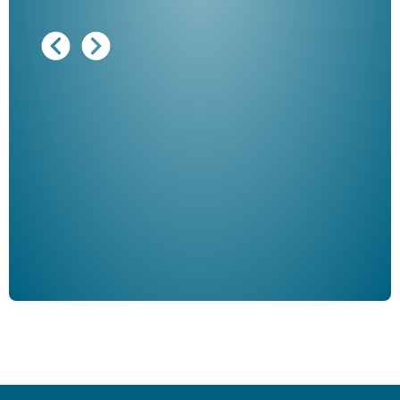
Ausg
"De
Her
ble
Klau
Schm
der 