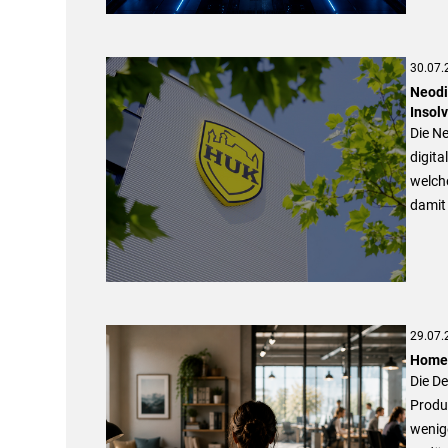
30.07.
Neodi
Insol
Die Ne
digita
welch
damit 
29.07.
Homeo
Die De
Produk
wenige