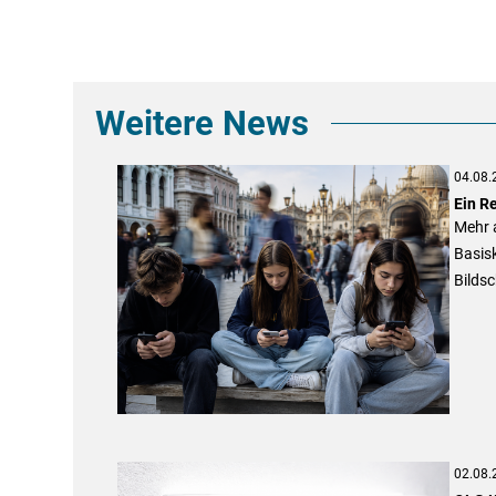
Weitere News
04.08.
Ein R
Mehr a
Basisk
Bildsc
02.08.