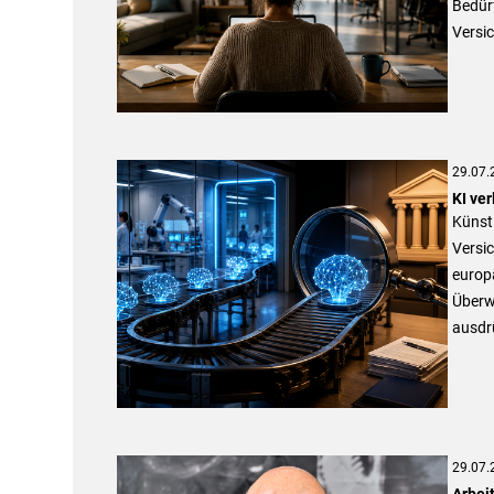
Bedürf
Versi
29.07.
KI ve
Künstl
Versi
europ
Überwa
ausdrü
29.07.
Arbei