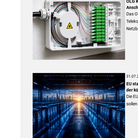
OLG K
Ansch
Das O
Telek
Netzbe
31.07.
EU st
der kü
Die EU
sollen