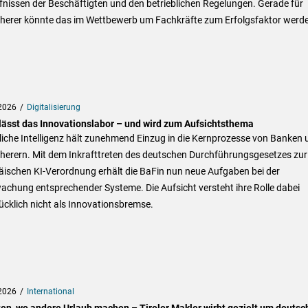
nissen der Beschäftigten und den betrieblichen Regelungen. Gerade für
cherer könnte das im Wettbewerb um Fachkräfte zum Erfolgsfaktor werd
2026
Digitalisierung
rlässt das Innovationslabor – und wird zum Aufsichtsthema
iche Intelligenz hält zunehmend Einzug in die Kernprozesse von Banken 
cherern. Mit dem Inkrafttreten des deutschen Durchführungsgesetzes zur
äischen KI-Verordnung erhält die BaFin nun neue Aufgaben bei der
chung entsprechender Systeme. Die Aufsicht versteht ihre Rolle dabei
cklich nicht als Innovationsbremse.
2026
International
ten, wo andere Urlaub machen – Tiroler Makler wirbt gezielt um deutsc