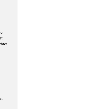
tor
st,
chter
st