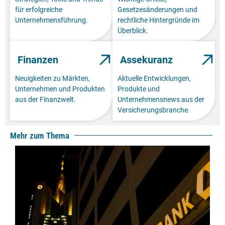
für erfolgreiche
Gesetzesänderungen und
Unternehmensführung.
rechtliche Hintergründe im
Überblick.
Finanzen
Assekuranz
Neuigkeiten zu Märkten,
Aktuelle Entwicklungen,
Unternehmen und Produkten
Produkte und
aus der Finanzwelt.
Unternehmensnews aus der
Versicherungsbranche.
Mehr zum Thema