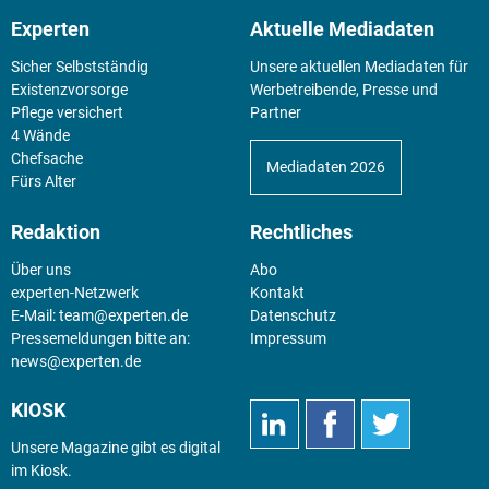
Experten
Aktuelle Mediadaten
Sicher Selbstständig
Unsere aktuellen Mediadaten für
Existenz­vorsorge
Werbetreibende, Presse und
Pflege versichert
Partner
4 Wände
Chefsache
Mediadaten 2026
Fürs Alter
Redaktion
Rechtliches
Über uns
Abo
experten-Netzwerk
Kontakt
E-Mail:
team@experten.de
Datenschutz
Pressemeldungen bitte an:
Impressum
news@experten.de
KIOSK
Unsere Magazine gibt es digital
im
Kiosk
.