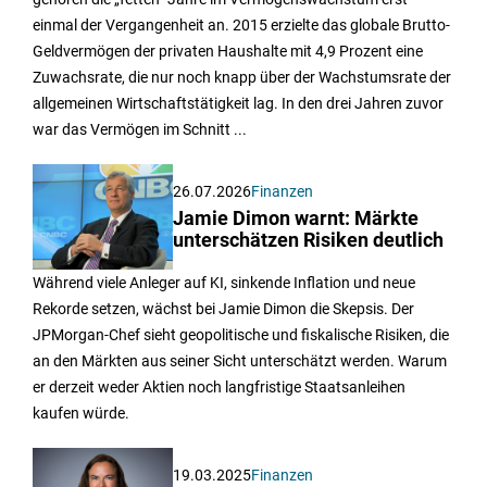
einmal der Vergangenheit an. 2015 erzielte das globale Brutto-
Geldvermögen der privaten Haushalte mit 4,9 Prozent eine
Zuwachsrate, die nur noch knapp über der Wachstumsrate der
allgemeinen Wirtschaftstätigkeit lag. In den drei Jahren zuvor
war das Vermögen im Schnitt ...
26.07.2026
Finanzen
Jamie Dimon warnt: Märkte
unterschätzen Risiken deutlich
Während viele Anleger auf KI, sinkende Inflation und neue
Rekorde setzen, wächst bei Jamie Dimon die Skepsis. Der
JPMorgan-Chef sieht geopolitische und fiskalische Risiken, die
an den Märkten aus seiner Sicht unterschätzt werden. Warum
er derzeit weder Aktien noch langfristige Staatsanleihen
kaufen würde.
19.03.2025
Finanzen