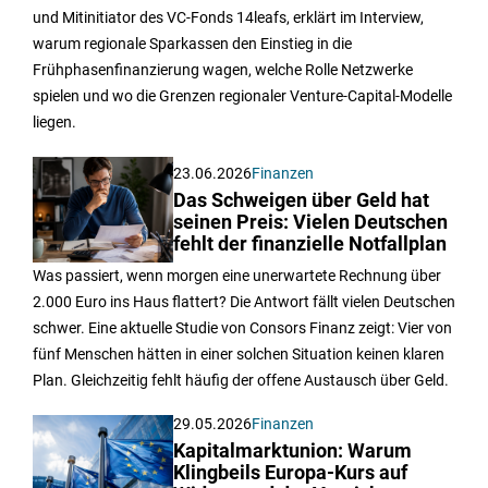
und Mitinitiator des VC-Fonds 14leafs, erklärt im Interview,
warum regionale Sparkassen den Einstieg in die
Frühphasenfinanzierung wagen, welche Rolle Netzwerke
spielen und wo die Grenzen regionaler Venture-Capital-Modelle
liegen.
23.06.2026
Finanzen
Das Schweigen über Geld hat
seinen Preis: Vielen Deutschen
fehlt der finanzielle Notfallplan
Was passiert, wenn morgen eine unerwartete Rechnung über
2.000 Euro ins Haus flattert? Die Antwort fällt vielen Deutschen
schwer. Eine aktuelle Studie von Consors Finanz zeigt: Vier von
fünf Menschen hätten in einer solchen Situation keinen klaren
Plan. Gleichzeitig fehlt häufig der offene Austausch über Geld.
29.05.2026
Finanzen
Kapitalmarktunion: Warum
Klingbeils Europa-Kurs auf