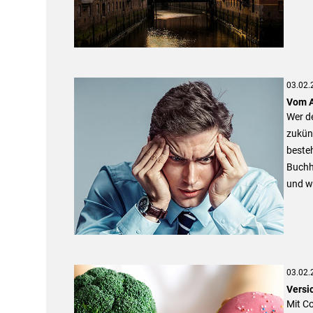
03.02.
Vom A
Wer de
zukün
beste
Buchha
und w
03.02.
Versi
Mit Co