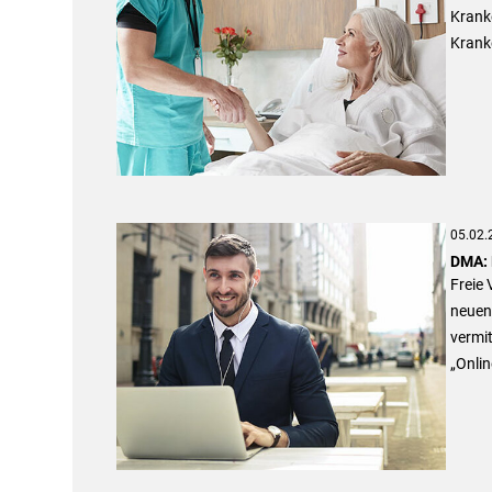
Krank
Krank
05.02.
DMA: 
Freie 
neuen
vermi
„Onlin