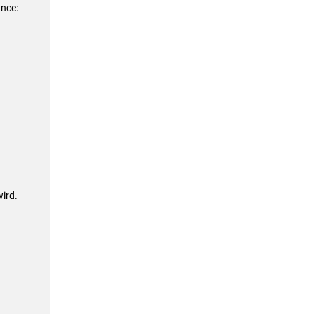
nce:
ird.