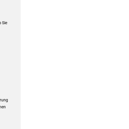
b Sie
erung
nen