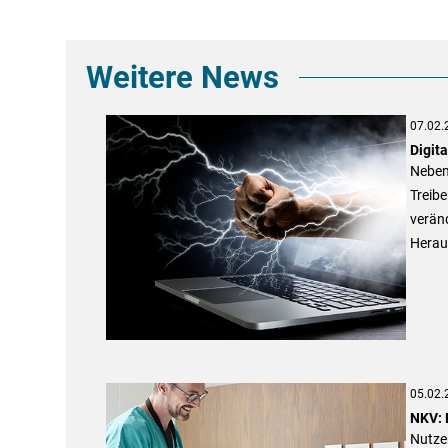
Weitere News
07.02.
Digit
Neben 
Treibe
veränd
Herau
05.02.
NKV: 
Nutze