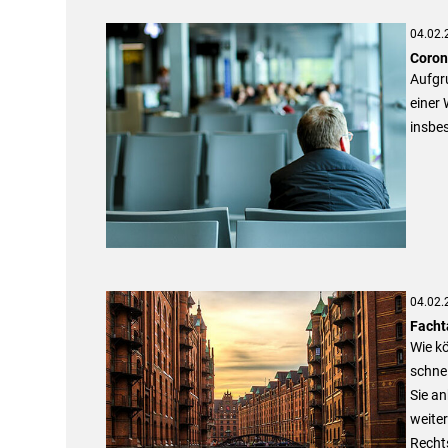
04.02.
Coron
Aufgru
einer
insbe
04.02.
Facht
Wie k
schne
Sie an
weiter
Recht