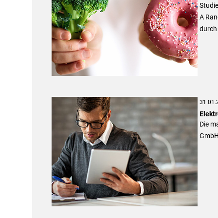
Studie
A Rand
durch 
31.01.
Elekt
Die ma
GmbH,