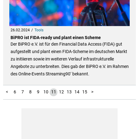
26.02.2024
Tools
BiPRO ist FIDA-ready und plant einen Scheme
Der BiPRO e.V. ist für den Financial Data Access (FIDA) gut
aufgestellt und plant einen FIDA-Scheme im deutschen Markt
zu initiieren sowie im weiteren Verlauf infrastrukturelle
Angebote zu unterbreiten. Dies gab der BiPRO e.V. im Rahmen
des Online-Events Streaming90‘ bekannt.
100
101
102
103
104
105
106
107
108
109
110
111
112
113
114
115
116
117
118
119
120
121
122
16
17
18
19
20
21
22
23
24
25
26
27
28
29
30
31
32
33
34
35
36
37
38
39
40
41
42
43
44
45
46
47
48
49
50
51
52
53
54
55
56
57
58
59
60
61
62
63
64
65
66
67
68
69
70
71
72
73
74
75
76
77
78
79
80
81
82
83
84
85
86
87
88
89
90
91
92
93
94
95
96
97
98
99
1
2
3
4
5
<
6
7
8
9
10
11
12
13
14
15
>