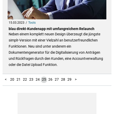
15.03.2023
Tools
blau direkt-Kundenapp mit umfangreichem Relaunch
Neben einem komplett neuen Design überzeugt die jüngste
simplr-Version mit einer Vielzahl an benutzerfreundlichen
Funktionen. Neu sind unter anderem ein
Dokumentengenerator für die Digitalisierung von Anträgen
und Rückfragen durch den Kunden, eine Accountverwaltung
oder die Datei Upload Funktion.
100
101
102
103
104
105
106
107
108
109
110
111
112
113
114
115
116
117
118
119
120
121
122
10
11
12
13
14
15
16
17
18
19
30
31
32
33
34
35
36
37
38
39
40
41
42
43
44
45
46
47
48
49
50
51
52
53
54
55
56
57
58
59
60
61
62
63
64
65
66
67
68
69
70
71
72
73
74
75
76
77
78
79
80
81
82
83
84
85
86
87
88
89
90
91
92
93
94
95
96
97
98
99
1
2
3
4
5
6
7
8
9
<
20
21
22
23
24
25
26
27
28
29
>