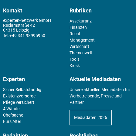
Kontakt
Rubriken
experten-netzwerk GmbH
Assekuranz
Reclamstraße 42
Finanzen
04315 Leipzig
Recht
+49 341 98995950
Management
Wirtschaft
Themenwelt
Tools
Kiosk
Experten
Aktuelle Mediadaten
Sicher Selbstständig
Unsere aktuellen Mediadaten für
Existenz­vorsorge
Werbetreibende, Presse und
Pflege versichert
Partner
4 Wände
Chefsache
Mediadaten 2026
Fürs Alter
Redaktion
Rechtliches