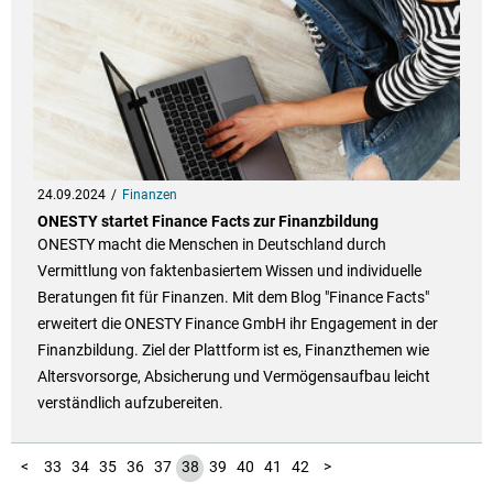
24.09.2024
Finanzen
ONESTY startet Finance Facts zur Finanzbildung
ONESTY macht die Menschen in Deutschland durch
Vermittlung von faktenbasiertem Wissen und individuelle
Beratungen fit für Finanzen. Mit dem Blog "Finance Facts"
erweitert die ONESTY Finance GmbH ihr Engagement in der
Finanzbildung. Ziel der Plattform ist es, Finanzthemen wie
Altersvorsorge, Absicherung und Vermögensaufbau leicht
verständlich aufzubereiten.
100
101
102
103
104
105
106
107
108
109
110
111
112
113
114
115
116
117
118
119
120
10
11
12
13
14
15
16
17
18
19
20
21
22
23
24
25
26
27
28
29
30
31
32
43
44
45
46
47
48
49
50
51
52
53
54
55
56
57
58
59
60
61
62
63
64
65
66
67
68
69
70
71
72
73
74
75
76
77
78
79
80
81
82
83
84
85
86
87
88
89
90
91
92
93
94
95
96
97
98
99
1
2
3
4
5
6
7
8
9
<
33
34
35
36
37
38
39
40
41
42
>