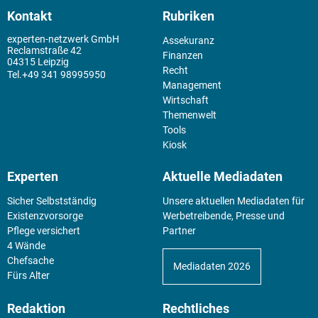
Kontakt
Rubriken
experten-netzwerk GmbH
Assekuranz
Reclamstraße 42
Finanzen
04315 Leipzig
Recht
+49 341 98995950
Management
Wirtschaft
Themenwelt
Tools
Kiosk
Experten
Aktuelle Mediadaten
Sicher Selbstständig
Unsere aktuellen Mediadaten für
Existenz­vorsorge
Werbetreibende, Presse und
Pflege versichert
Partner
4 Wände
Chefsache
Mediadaten 2026
Fürs Alter
Redaktion
Rechtliches