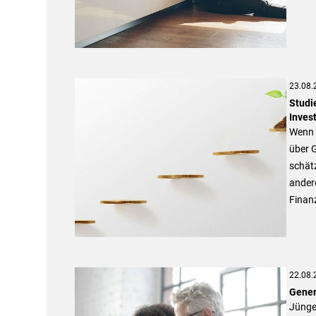
23.08.
Studi
Inves
Wenn e
über G
schätz
andere
Finanz
22.08.
Gener
Jünge