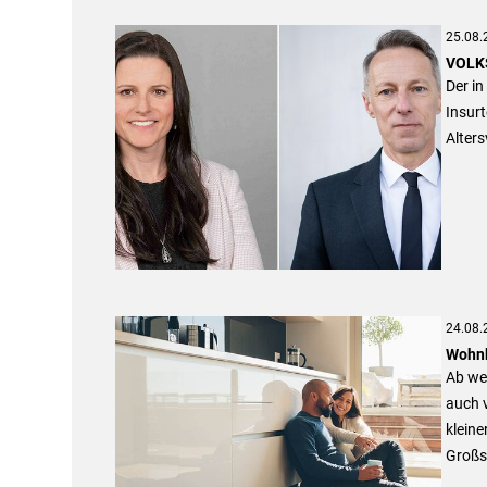
25.08.
VOLK
Der i
Insurt
Alter
24.08.
Wohnk
Ab wel
auch 
kleine
Großst