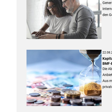
Genera
Inter
den G
22.08.
Kapit
BMF-B
Die Ab
Anbie
Aus ma
privat