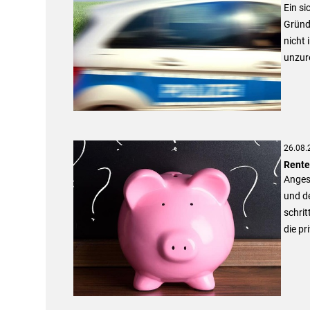
Ein si
Gründ
nicht 
unzure
26.08.
Rente
Anges
und de
schrit
die pr