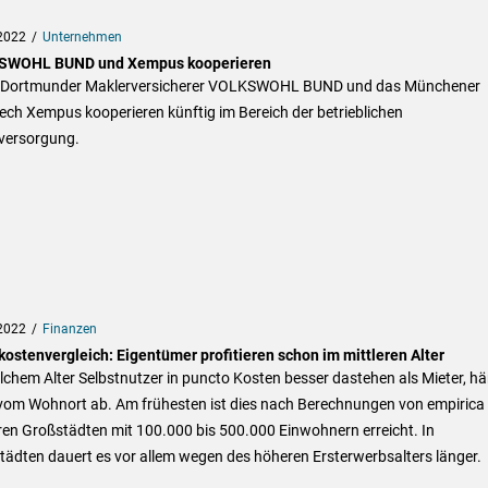
2022
Unternehmen
SWOHL BUND und Xempus kooperieren
n Dortmunder Maklerversicherer VOLKSWOHL BUND und das Münchener
ech Xempus kooperieren künftig im Bereich der betrieblichen
sversorgung.
2022
Finanzen
ostenvergleich: Eigentümer profitieren schon im mittleren Alter
chem Alter Selbstnutzer in puncto Kosten besser dastehen als Mieter, h
vom Wohnort ab. Am frühesten ist dies nach Berechnungen von empirica 
ren Großstädten mit 100.000 bis 500.000 Einwohnern erreicht. In
ädten dauert es vor allem wegen des höheren Ersterwerbsalters länger.