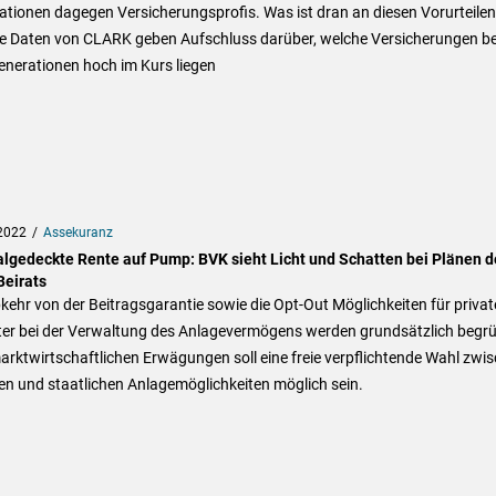
tionen dagegen Versicherungsprofis. Was ist dran an diesen Vorurteile
ne Daten von CLARK geben Aufschluss darüber, welche Versicherungen be
enerationen hoch im Kurs liegen
2022
Assekuranz
algedeckte Rente auf Pump: BVK sieht Licht und Schatten bei Plänen d
eirats
kehr von der Beitragsgarantie sowie die Opt-Out Möglichkeiten für privat
ter bei der Verwaltung des Anlagevermögens werden grundsätzlich begrü
rktwirtschaftlichen Erwägungen soll eine freie verpflichtende Wahl zwi
en und staatlichen Anlagemöglichkeiten möglich sein.