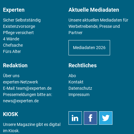
Experten
Aktuelle Mediadaten
Sicher Selbstständig
Unsere aktuellen Mediadaten für
Existenz­vorsorge
Werbetreibende, Presse und
Pflege versichert
Partner
4 Wände
Chefsache
Mediadaten 2026
Fürs Alter
Redaktion
Rechtliches
Über uns
Abo
experten-Netzwerk
Kontakt
E-Mail:
team@experten.de
Datenschutz
Pressemeldungen bitte an:
Impressum
news@experten.de
KIOSK
Unsere Magazine gibt es digital
im
Kiosk
.