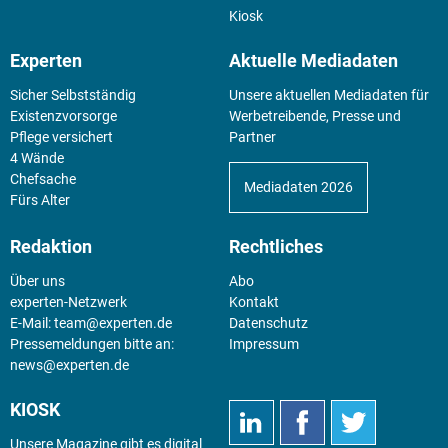
Kiosk
Experten
Aktuelle Mediadaten
Sicher Selbstständig
Unsere aktuellen Mediadaten für
Existenz­vorsorge
Werbetreibende, Presse und
Pflege versichert
Partner
4 Wände
Chefsache
Mediadaten 2026
Fürs Alter
Redaktion
Rechtliches
Über uns
Abo
experten-Netzwerk
Kontakt
E-Mail:
team@experten.de
Datenschutz
Pressemeldungen bitte an:
Impressum
news@experten.de
KIOSK
Unsere Magazine gibt es digital