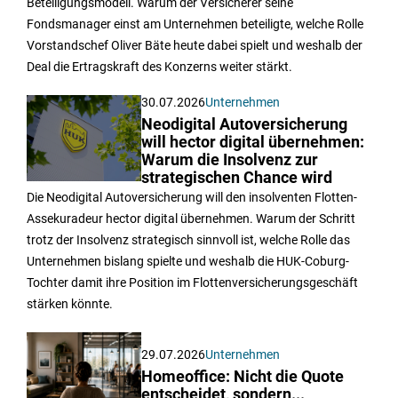
Beteiligungsmodell. Warum der Versicherer seine
Fondsmanager einst am Unternehmen beteiligte, welche Rolle
Vorstandschef Oliver Bäte heute dabei spielt und weshalb der
Deal die Ertragskraft des Konzerns weiter stärkt.
30.07.2026
Unternehmen
Neodigital Autoversicherung
will hector digital übernehmen:
Warum die Insolvenz zur
strategischen Chance wird
Die Neodigital Autoversicherung will den insolventen Flotten-
Assekuradeur hector digital übernehmen. Warum der Schritt
trotz der Insolvenz strategisch sinnvoll ist, welche Rolle das
Unternehmen bislang spielte und weshalb die HUK-Coburg-
Tochter damit ihre Position im Flottenversicherungsgeschäft
stärken könnte.
29.07.2026
Unternehmen
Homeoffice: Nicht die Quote
entscheidet, sondern...