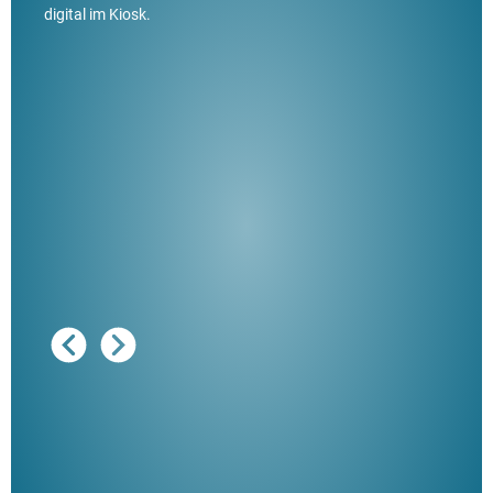
digital im Kiosk.
Ausg
"De
Her
ble
Klau
Schm