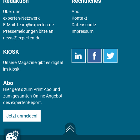
Redaktion
Rechtliches
Über uns
Abo
experten-Netzwerk
Kontakt
E-Mail:
team@experten.de
Datenschutz
Pressemeldungen bitte an:
Impressum
news@experten.de
KIOSK
Unsere Magazine gibt es digital
im
Kiosk
.
Abo
Hier geht's zum Print Abo und
zum gesamten Online Angebot
des expertenReport.
Jetzt anmelden!