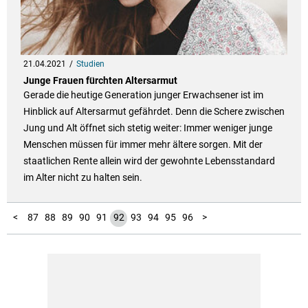
21.04.2021
Studien
Junge Frauen fürchten Altersarmut
Gerade die heutige Generation junger Erwachsener ist im
Hinblick auf Altersarmut gefährdet. Denn die Schere zwischen
Jung und Alt öffnet sich stetig weiter: Immer weniger junge
Menschen müssen für immer mehr ältere sorgen. Mit der
staatlichen Rente allein wird der gewohnte Lebensstandard
im Alter nicht zu halten sein.
100
101
102
103
104
105
106
107
108
109
110
111
112
113
114
115
116
117
118
119
120
10
11
12
13
14
15
16
17
18
19
20
21
22
23
24
25
26
27
28
29
30
31
32
33
34
35
36
37
38
39
40
41
42
43
44
45
46
47
48
49
50
51
52
53
54
55
56
57
58
59
60
61
62
63
64
65
66
67
68
69
70
71
72
73
74
75
76
77
78
79
80
81
82
83
84
85
86
97
98
99
1
2
3
4
5
6
7
8
9
<
87
88
89
90
91
92
93
94
95
96
>