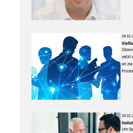
28.02.
Vielf
Obwohl
setzt 
an zwe
Proze
28.02.
Holis
Um Syn