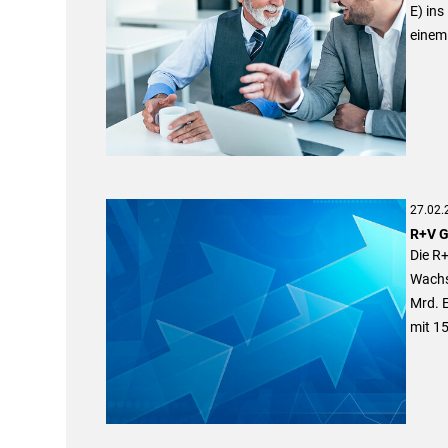
E) ins
einem 
27.02.
R+V G
Die R
Wachs
Mrd. 
mit 15