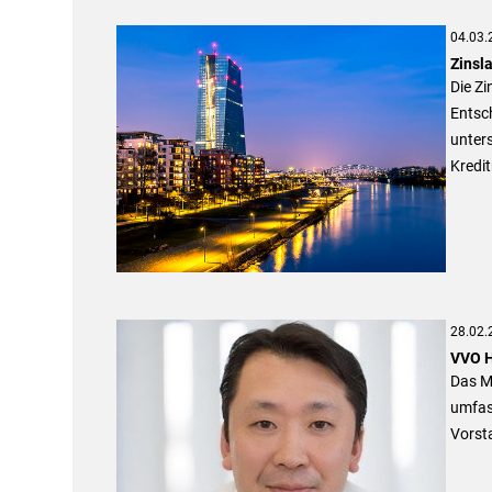
04.03.
Zinsl
Die Zi
Entsch
unter
Kredi
28.02.
VVO H
Das M
umfas
Vorst