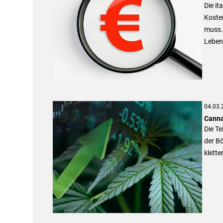
Die it
Koste
muss.
Leben
04.03.
Canna
Die Te
der Bö
klett