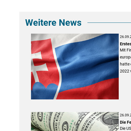
Weitere News
26.09.
Erste
Mit Fi
europä
hatte 
2022 
26.09.
Die Fe
Die US