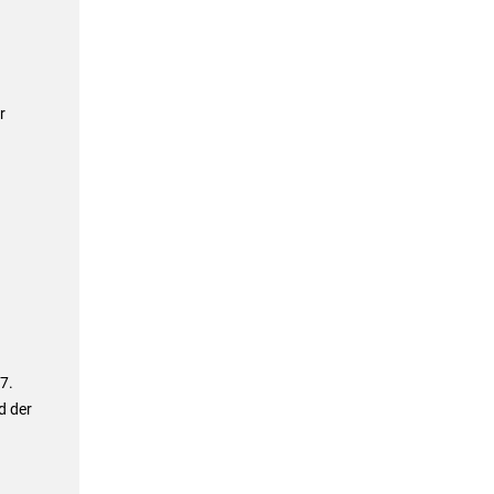
r
7.
d der