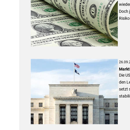
wieder
Doch j
Risiko
26.09.
Markt
Die US
den L
setzt 
stabil