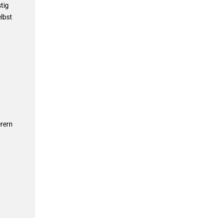
tig
lbst
rern