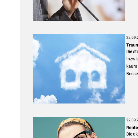
22.09.
Traum
Die s
Inzwis
kaum m
Besse
22.09.
Rente
Die ak