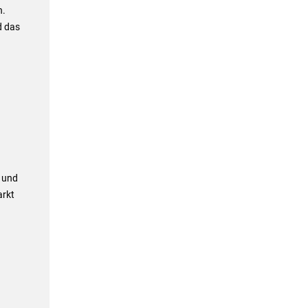
n.
d das
n und
arkt