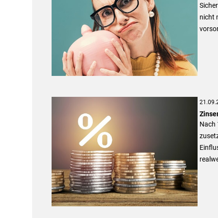
Sicher
nicht
vorso
21.09.
Zinse
Nach 1
zusetz
Einflu
realwe