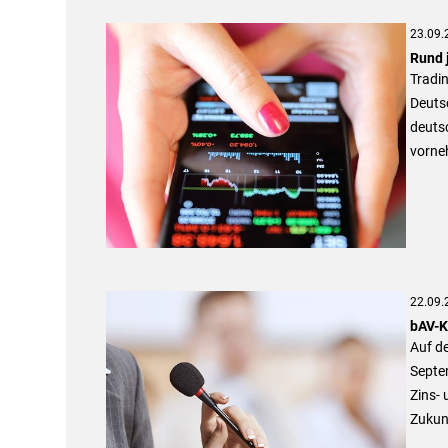
23.09.
Rund 
Tradin
Deutsc
deutsc
vorneh
22.09.
bAV-K
Auf d
Septe
Zins- 
Zukunf