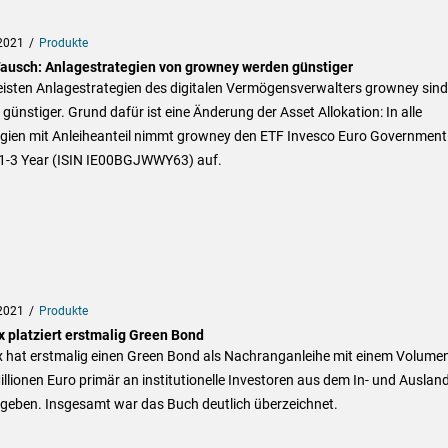
2021
Produkte
ausch: Anlagestrategien von growney werden günstiger
eisten Anlagestrategien des digitalen Vermögensverwalters growney sind
 günstiger. Grund dafür ist eine Änderung der Asset Allokation: In alle
egien mit Anleiheanteil nimmt growney den ETF Invesco Euro Government
1-3 Year (ISIN IE00BGJWWY63) auf.
2021
Produkte
x platziert erstmalig Green Bond
x hat erstmalig einen Green Bond als Nachranganleihe mit einem Volume
llionen Euro primär an institutionelle Investoren aus dem In- und Auslan
geben. Insgesamt war das Buch deutlich überzeichnet.