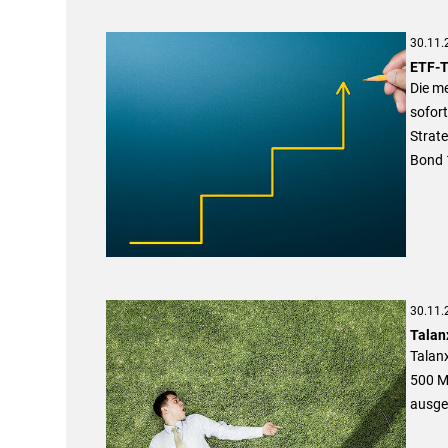
30.11.
ETF-T
Die m
sofort
Strat
Bond 
30.11.
Talan
Talan
500 Mi
ausge