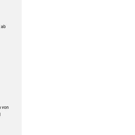
 ab
n von
d