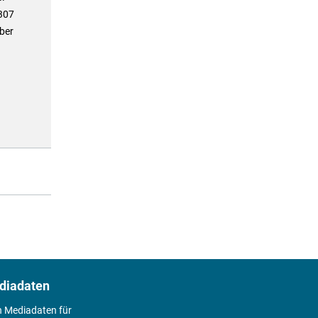
307
über
diadaten
n Mediadaten für