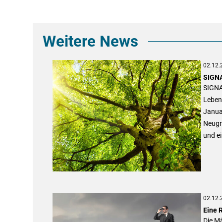
Weitere News
02.12.
SIGNA
SIGNA
Leben
Januar
Neugr
und e
02.12.
Eine R
Die Mä