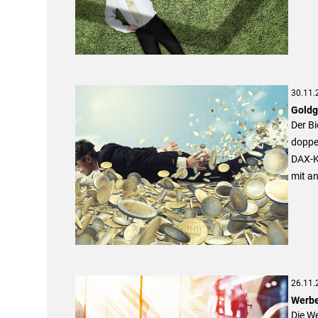
30.11.
Goldg
Der Bi
doppel
DAX-Ko
mit an
26.11.
Werbe
Die W