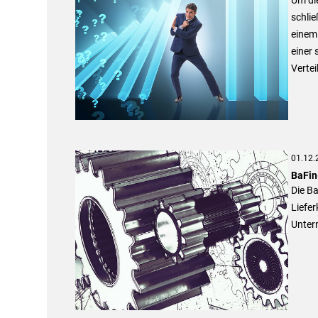
schlie
einem
einer 
Verte
01.12.
BaFin
Die B
Liefer
Unter