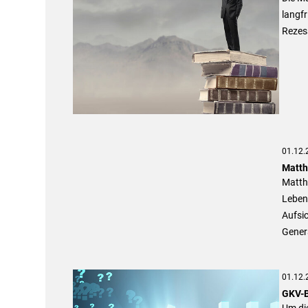
langfr
Rezes
01.12.
Matth
Matth
Leben
Aufsi
Gener
01.12.
GKV-B
Um di